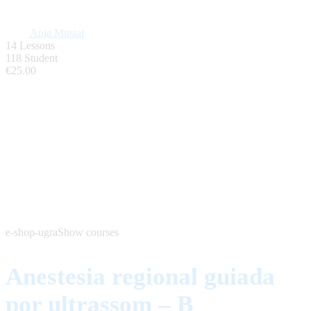
Anja Musiat
14 Lessons
118 Student
€25.00
e-shop-ugra
Show courses
Anestesia regional guiada
por ultrassom – B