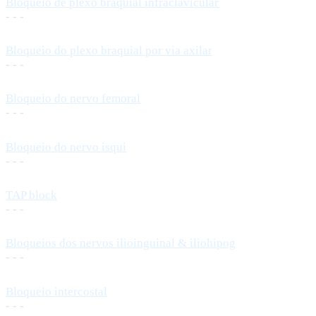
Bloqueio de plexo braquial infraclavicular
- - -
Bloqueio do plexo braquial por via axilar
- - -
Bloqueio do nervo femoral
- - -
Bloqueio do nervo isqui
- - -
TAP block
- - -
Bloqueios dos nervos ilioinguinal & iliohipog
- - -
Bloqueio intercostal
- - -