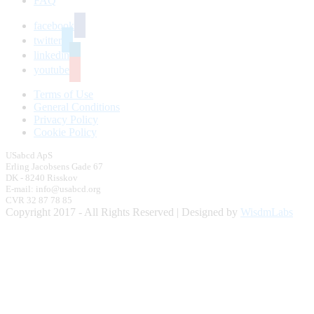
FAQ
facebook
twitter
linkedin
youtube
Terms of Use
General Conditions
Privacy Policy
Cookie Policy
USabcd ApS
Erling Jacobsens Gade 67
DK - 8240 Risskov
E-mail: info@usabcd.org
CVR 32 87 78 85
Copyright 2017 - All Rights Reserved | Designed by
WisdmLabs