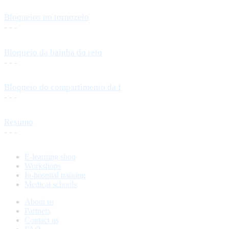
Bloqueios no tornozelo
- - -
Bloqueio da bainha do reto
- - -
Bloqueio do compartimento da f
- - -
Resumo
- - -
E-learning shop
Workshops
In-hospital training
Medical schools
About us
Partners
Contact us