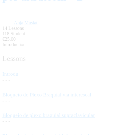
Anja Musiat
14 Lessons
118 Student
€25.00
Introduction
Lessons
Introdu
- - -
Bloqueio do Plexo Braquial via interescal
- - -
Bloqueio de plexo braquial supraclavicular
- - -