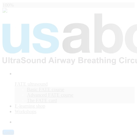
100%
FATE ultrasound
Basic FATE course
Advanced FATE course
The FATE card
E-learning shop
Workshops
Login